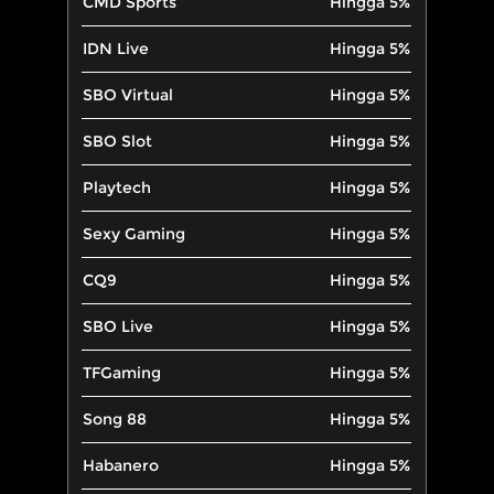
CMD Sports
Hingga 5%
IDN Live
Hingga 5%
SBO Virtual
Hingga 5%
SBO Slot
Hingga 5%
Playtech
Hingga 5%
Sexy Gaming
Hingga 5%
CQ9
Hingga 5%
SBO Live
Hingga 5%
TFGaming
Hingga 5%
Song 88
Hingga 5%
Habanero
Hingga 5%