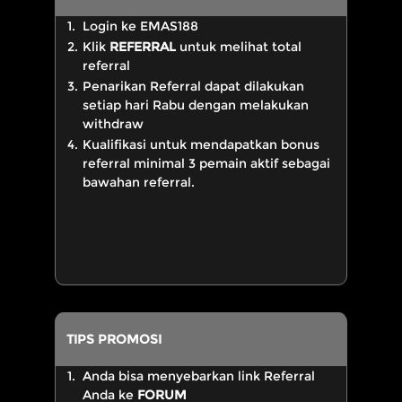
1.
Login ke EMAS188
2.
Klik
REFERRAL
untuk melihat total
referral
3.
Penarikan Referral dapat dilakukan
setiap hari Rabu dengan melakukan
withdraw
4.
Kualifikasi untuk mendapatkan bonus
referral minimal 3 pemain aktif sebagai
bawahan referral.
TIPS PROMOSI
1.
Anda bisa menyebarkan link Referral
Anda ke
FORUM