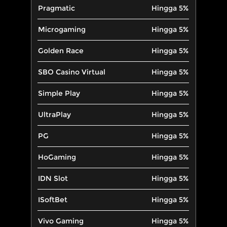
Pragmatic
Hingga 5%
Microgaming
Hingga 5%
Golden Race
Hingga 5%
SBO Casino Virtual
Hingga 5%
Simple Play
Hingga 5%
UltraPlay
Hingga 5%
PG
Hingga 5%
HoGaming
Hingga 5%
IDN Slot
Hingga 5%
ISoftBet
Hingga 5%
Vivo Gaming
Hingga 5%