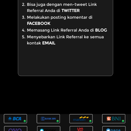
2.
Bisa juga dengan men-tweet Link
Referral Anda di
TWITTER
3.
Melakukan posting komentar di
FACEBOOK
4.
Memasang Link Referral Anda di
BLOG
5.
Menyebarkan Link Referral ke semua
kontak
EMAIL